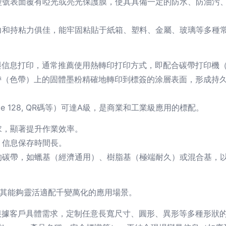
型號表面覆有啞光或亮光保護膜，使其具備一定的防水、防油污
力和持粘力俱佳，能牢固粘貼于紙箱、塑料、金屬、玻璃等多種
碼與信息打印，通常推薦使用熱轉印打印方式，即配合碳帶打印機
碳帶（色帶）上的固體墨粉精確地轉印到標簽的涂層表面，形成持
e 128, QR碼等）可達A級，是商業和工業級應用的標配。
求，顯著提升作業效率。
，信息保存時間長。
的碳帶，如蠟基（經濟通用）、樹脂基（極端耐久）或混合基，
，使其能夠靈活適配千變萬化的應用場景。
可根據客戶具體需求，定制任意長寬尺寸、圓形、異形等多種形狀