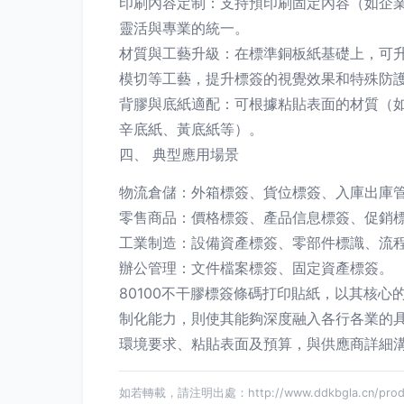
印刷內容定制：支持預印刷固定內容（如企業
靈活與專業的統一。
材質與工藝升級：在標準銅板紙基礎上，可升
模切等工藝，提升標簽的視覺效果和特殊防
背膠與底紙適配：可根據粘貼表面的材質（
辛底紙、黃底紙等）。
四、 典型應用場景
物流倉儲：外箱標簽、貨位標簽、入庫出庫
零售商品：價格標簽、產品信息標簽、促銷
工業制造：設備資產標簽、零部件標識、流
辦公管理：文件檔案標簽、固定資產標簽。
80100不干膠標簽條碼打印貼紙，以其核
制化能力，則使其能夠深度融入各行各業的
環境要求、粘貼表面及預算，與供應商詳細
如若轉載，請注明出處：http://www.ddkbgla.cn/produc