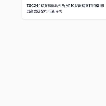
TSC244標簽編輯軟件與M110智能標簽打印機 開
啟高效碳帶打印新時代