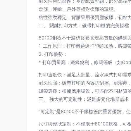
耐久性與防護性：基礎紙質堅韌，部分高端
倉儲、運輸、戶外等相對復雜的環境。
粘性強勁穩定：背膠采用優質壓敏膠，初粘
二、 關鍵打印方式：碳帶打印機的完美搭檔
80100銅板不干膠標簽要實現高質量的條
1. 工作原理：打印機通過打印頭加熱，將
2. 打印優勢：
* 打印質量高：邊緣銳利，條碼等級（如Cod
打印速度快：滿足大批量、流水線式打印需
耐久性強：碳帶打印的內容抗刮擦、耐溶劑
碳帶選擇：根據應用場景，可匹配不同材質
三、 強大的可定制性：滿足多元化場景需求
“可定制”是80100不干膠標簽的重要優勢
尺寸與形狀定制：不僅限于80100規格，