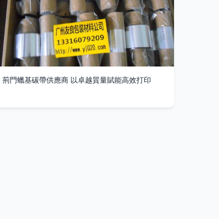
荊門蠟基碳帶供應商 以卓越質量賦能高效打印