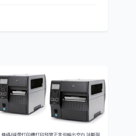
條碼/碳帶打印機打印預覽正常但輸出空白 診斷與