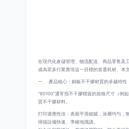
在現代化倉儲管理、物流配送、商品零售及工
成為眾多行業實現這一目標的首選耗材。本
一、 產品核心：銅板不干膠材質的卓越特性
“80100”通常指不干膠標簽的規格尺寸（
質不干膠材料。
打印適應性佳：表面平滑細膩，涂層均勻，
掃描設備快速、準確地識讀。