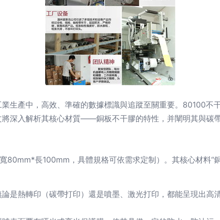
業生產中，高效、準確的數據標識與追蹤至關重要。80100不
文將深入解析其核心材質——銅板不干膠的特性，并闡明其與碳
例如寬80mm*長100mm，具體規格可依需求定制）。其核心材料
無論是熱轉印（碳帶打印）還是噴墨、激光打印，都能呈現出高