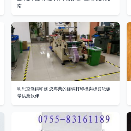
南
明思克條碼印務 您專業的條碼打印機與標簽紙碳
帶供應伙伴