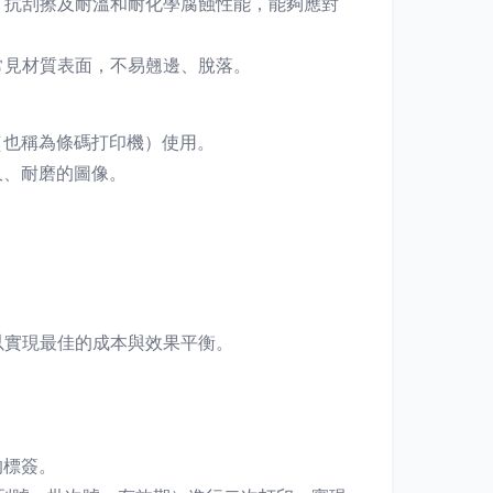
、抗刮擦及耐溫和耐化學腐蝕性能，能夠應對
常見材質表面，不易翹邊、脫落。
（也稱為條碼打印機）使用。
久、耐磨的圖像。
以實現最佳的成本與效果平衡。
的標簽。