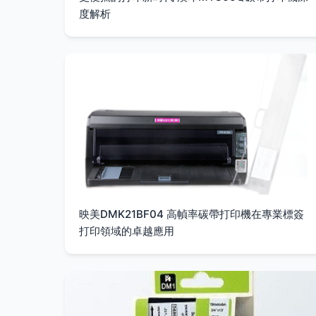
度解析
映美DMK21BF04 高幀率碳帶打印機在專業標簽
打印領域的卓越應用