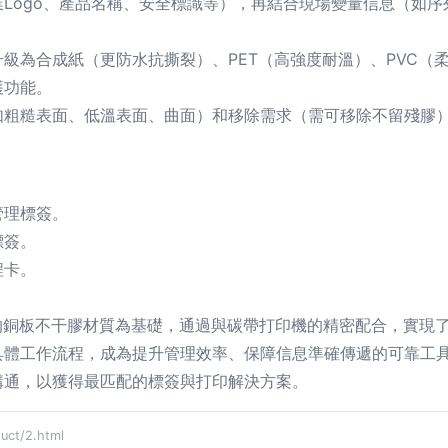
Logo、產品名稱、安全標識等），再結合現場變量信息（如
級為合成紙（更防水抗撕裂）、PET（高強度耐溫）、PVC（
護功能。
如粗糙表面、低溫表面、曲面）和移除需求（需可移除不留殘膠
管理標簽。
標簽。
程卡。
心的銅板不干膠材質為基礎，通過與碳帶打印機的精密配合，實現
具體工作流程，成為提升管理效率、保障信息準確傳遞的可靠工
溝通，以獲得最匹配的標簽與打印解決方案。
t/2.html